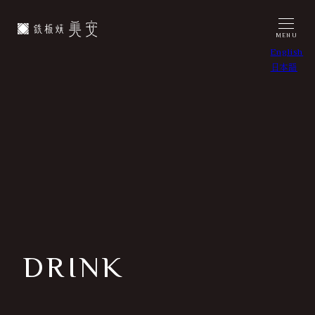
メ
イ
MENU
ン
English
コ
日本語
ン
テ
ン
ツ
へ
移
動
DRINK