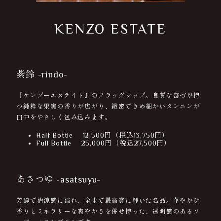
KENZO ESTATE
紫鈴 -rindo-
『ケンゾーエステイト』のフラッグシップ。良質な部づが持
つ純粋な果実の香りが広がり、緻密できめ細かいタンニンが
口中をやさしく包み込みます。
Half Bottle 12,500円（税込13,750円）
Full Bottle 25,000円（税込27,500円）
あさつゆ -asatsuyu-
芳醇で清涼感に溢れ、全米で最高賞に輝いた名品。華やかな
香りとミネラリーな爽やかさを併せ持った、透明感のあるソ