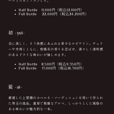
ーヴィニヨンブランです。
Half Bottle 11,000円（税込12,100円）
Full Bottle 22,000円（税込24,200円）
結 -yui-
目に美しく、そう快感にあふれる希少なロゼワイン。チェリ
ーや木苺とともに、柑橘系の香りを忍ばせ、清々しく透明感
のあるドライな味わいが愉しめます。
Half Bottle 8,500円（税込9,350円）
Full Bottle 17,000円（税込18,700円）
藍 -ai-
厳選した上質樽のカベルネ・ソーヴィニョンを用いて作られ
た珠玉の逸品。重厚で複雑なアロマ、しっかりとした風格の
ある味わいが魅力的な一本。