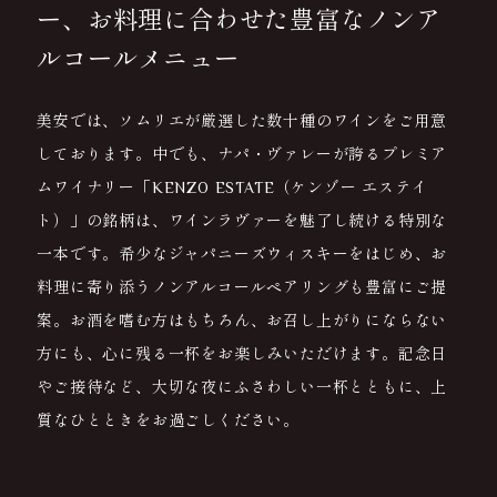
ー、
お料理に合わせた豊富な
ノンア
ルコールメニュー
美安では、ソムリエが厳選した数十種のワインをご用意
しております。
中でも、ナパ・ヴァレーが誇るプレミア
ムワイナリー「KENZO ESTATE（ケンゾー エステイ
ト）」の銘柄は、ワインラヴァーを魅了し続ける特別な
一本です。
希少なジャパニーズウィスキーをはじめ、お
料理に寄り添うノンアルコールペアリングも豊富にご提
案。
お酒を嗜む方はもちろん、お召し上がりにならない
方にも、心に残る一杯をお楽しみいただけます。
記念日
やご接待など、大切な夜にふさわしい一杯とともに、上
質なひとときをお過ごしください。