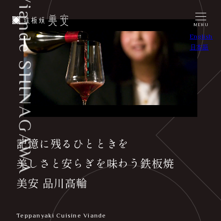
Viande SHINAGAWA
メ
イ
MENU
ン
English
コ
日本語
ン
テ
ン
ツ
へ
移
動
記憶に残るひとときを
美しさと安らぎを味わう鉄板焼
美安 品川高輪
Teppanyaki Cuisine Viande